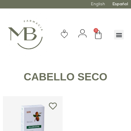
English
Español
0
CABELLO SECO