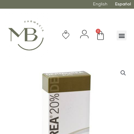
English
Español
0