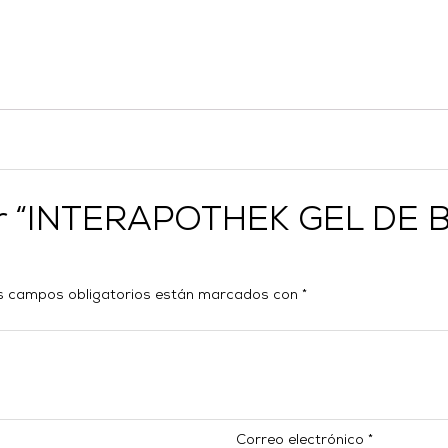
orar “INTERAPOTHEK GEL D
s campos obligatorios están marcados con
*
Correo electrónico
*