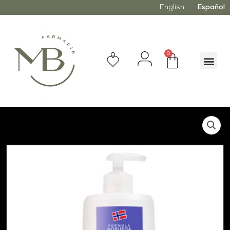
English
Español
0