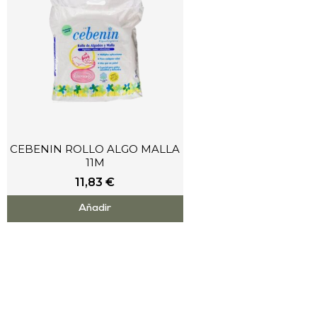
CEBENIN ROLLO ALGO MALLA
11M
11,83
€
Añadir