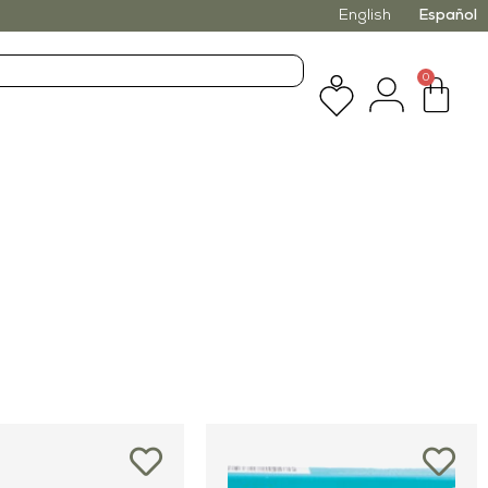
English
Español
0