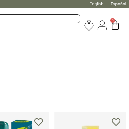
English
Español
0