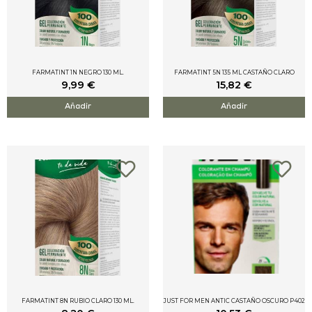
FARMATINT 1N NEGRO 130 ML.
FARMATINT 5N 135 ML CASTAÑO CLARO
9,99
€
15,82
€
Añadir
Añadir
FARMATINT 8N RUBIO CLARO 130 ML.
JUST FOR MEN ANTIC CASTAÑO OSCURO P402