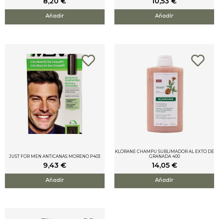
8,20
€
10,53
€
Añadir
Añadir
KLORANE CHAMPU SUBLIMADOR AL EXTO DE
JUST FOR MEN ANTICANAS MORENO P403
GRANADA 400
9,43
€
14,05
€
Añadir
Añadir