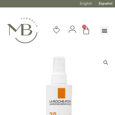
English
Español
0