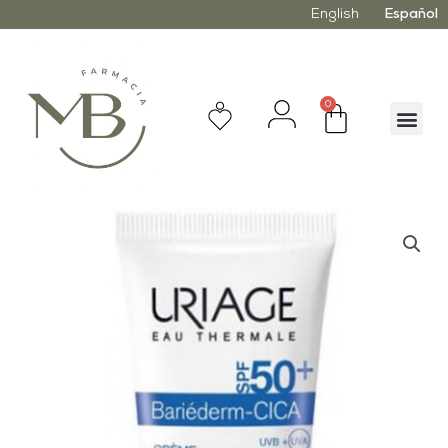
English
Español
0