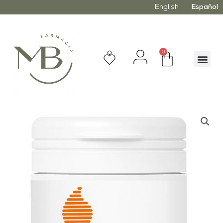
English
Español
0