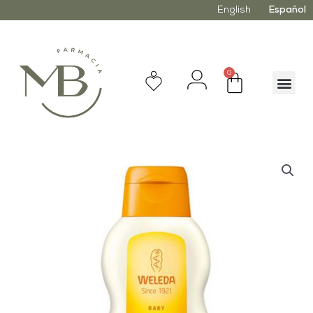
English
Español
0