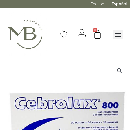
English
Español
0