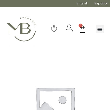
English
Español
0