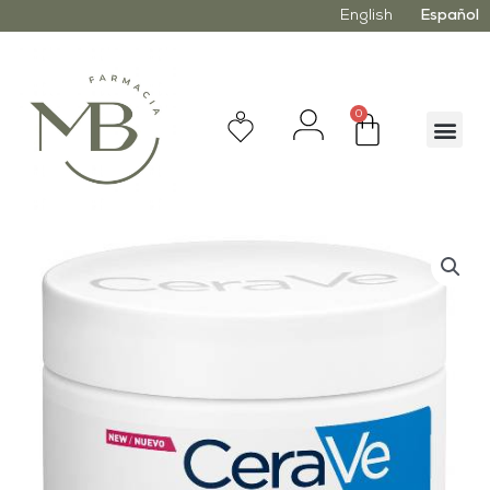
English
Español
0