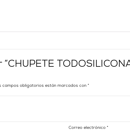
orar “CHUPETE TODOSILICON
s campos obligatorios están marcados con
*
Correo electrónico
*