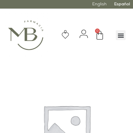
English
Español
0