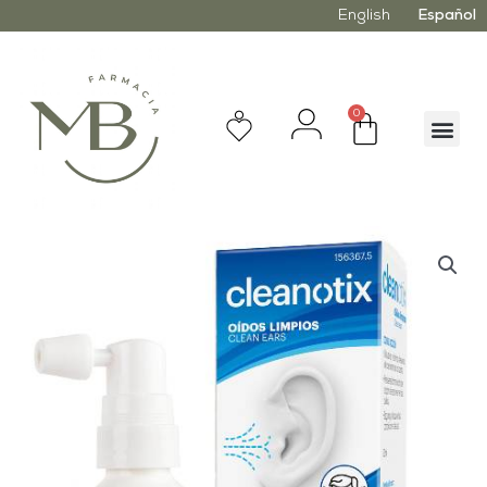
English
Español
0