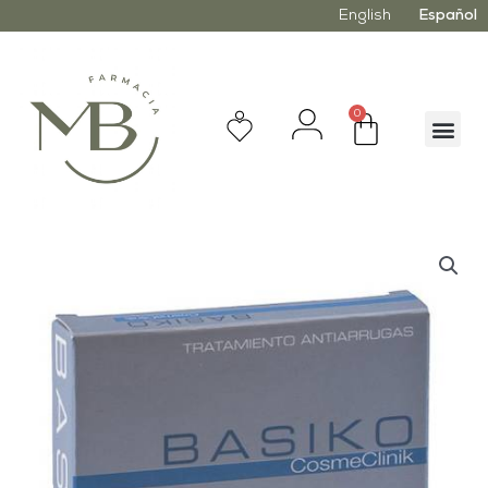
English
Español
0