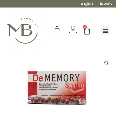
English
Español
0