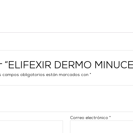
rar “ELIFEXIR DERMO MINUC
s campos obligatorios están marcados con
*
Correo electrónico
*