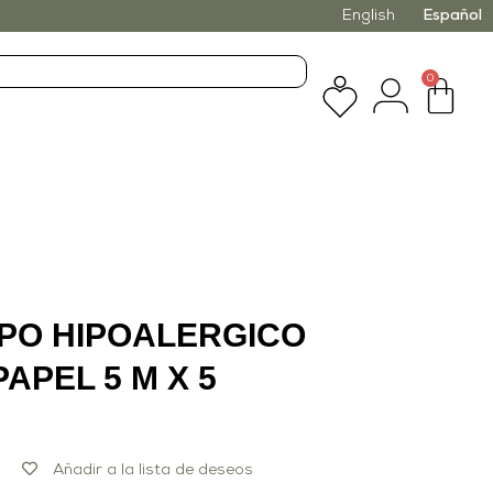
English
Español
0
PO HIPOALERGICO
APEL 5 M X 5
Añadir a la lista de deseos