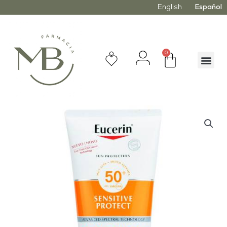
English
Español
0