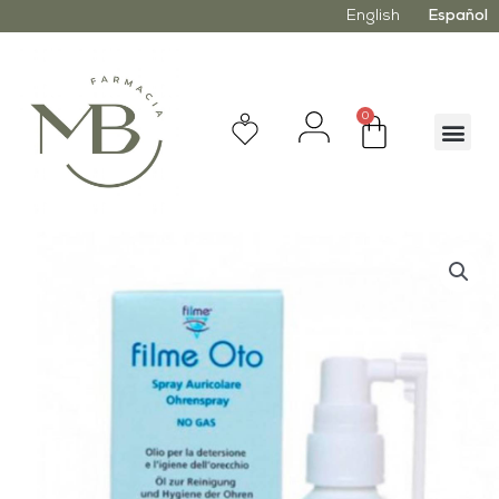
English
Español
0