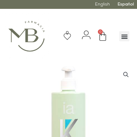
English
Español
0