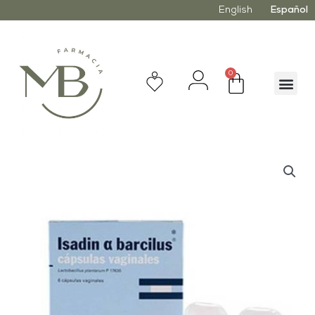
English
Español
0