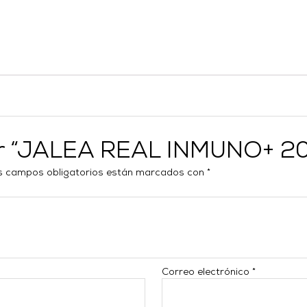
rar “JALEA REAL INMUNO+ 
s campos obligatorios están marcados con
*
Correo electrónico
*