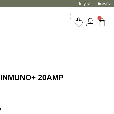
English
Español
0
 INMUNO+ 20AMP
s