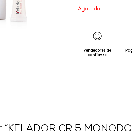
Agotado
Vendedores de
Pag
confianza
rar “KELADOR CR 5 MONODO