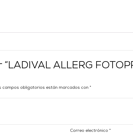
orar “LADIVAL ALLERG FOT
s campos obligatorios están marcados con
*
Correo electrónico
*