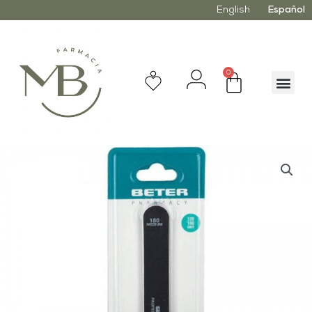
English
Español
0