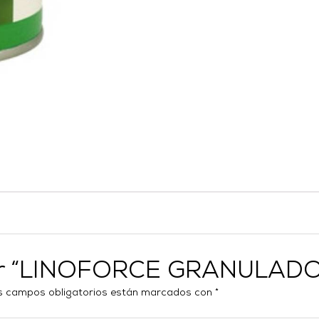
orar “LINOFORCE GRANULAD
s campos obligatorios están marcados con
*