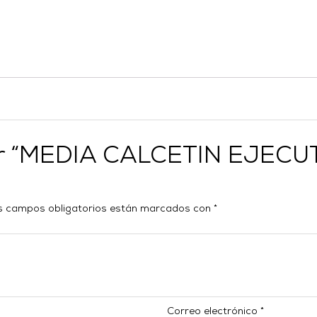
orar “MEDIA CALCETIN EJE
s campos obligatorios están marcados con
*
Correo electrónico
*