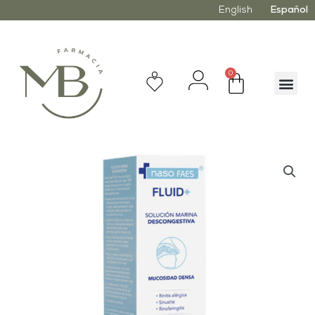
English
Español
0