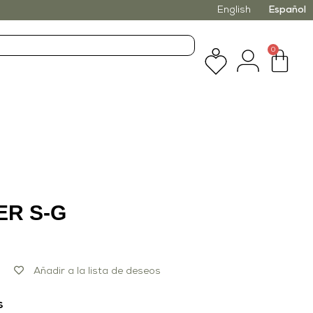
English
Español
0
ER S-G
Añadir a la lista de deseos
s