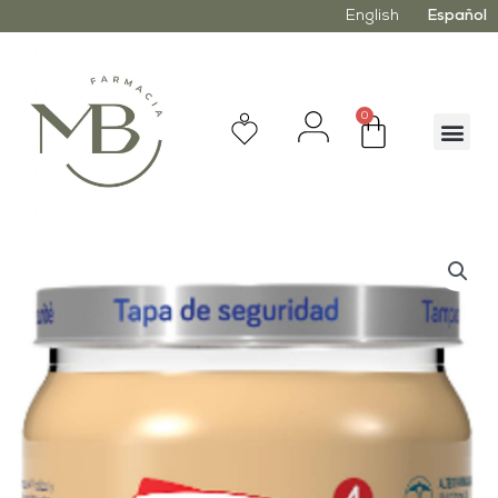
English
Español
0