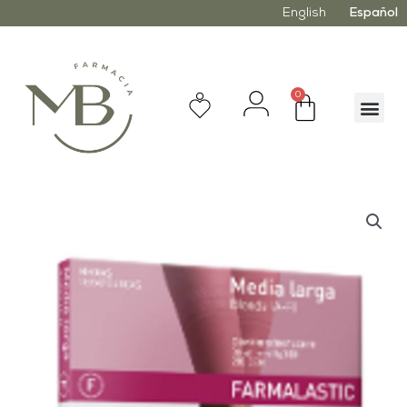
English
Español
0