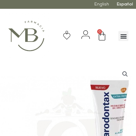
English
Español
0