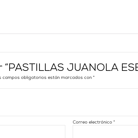
rar “PASTILLAS JUANOLA E
s campos obligatorios están marcados con
*
Correo electrónico
*