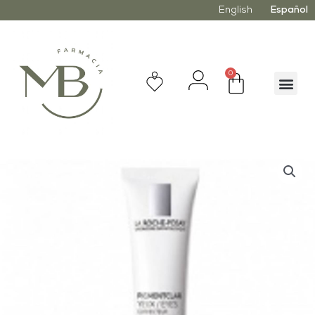
English
Español
0