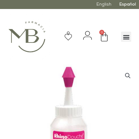
English
Español
0