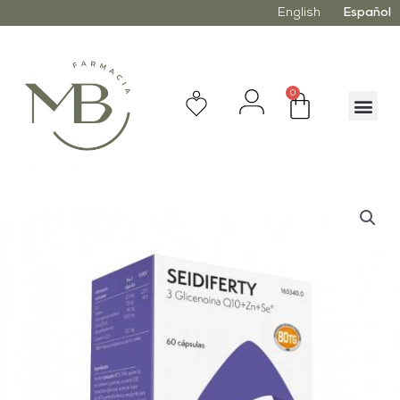
English
Español
0