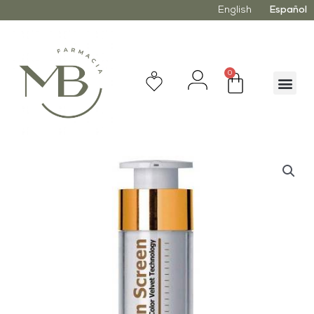
English
Español
0