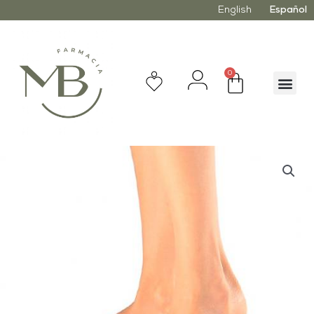
English
Español
0