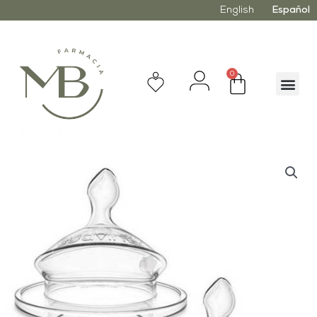
English
Español
0