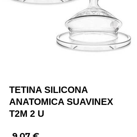
TETINA SILICONA
ANATOMICA SUAVINEX
T2M 2 U
9,07
€