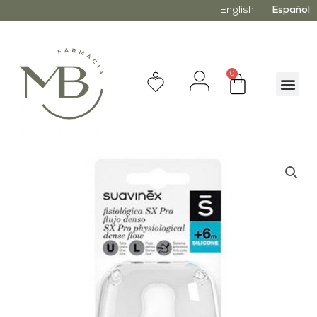
English
Español
0