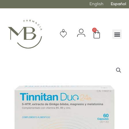
English
Español
0