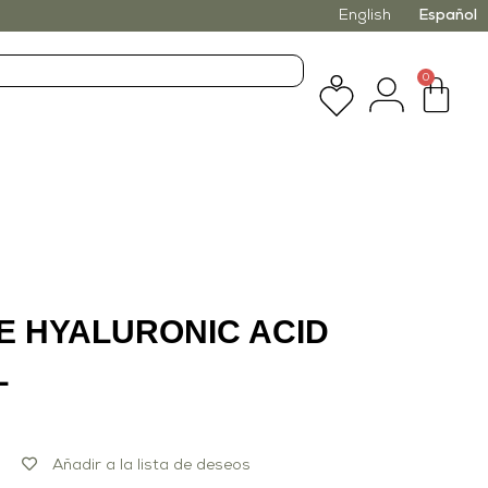
English
Español
0
E HYALURONIC ACID
L
Añadir a la lista de deseos