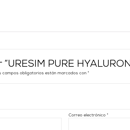
rar “URESIM PURE HYALURO
s campos obligatorios están marcados con
*
Correo electrónico
*