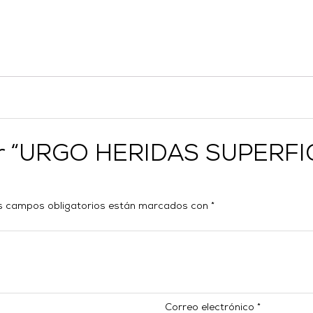
orar “URGO HERIDAS SUPERF
s campos obligatorios están marcados con
*
Correo electrónico
*